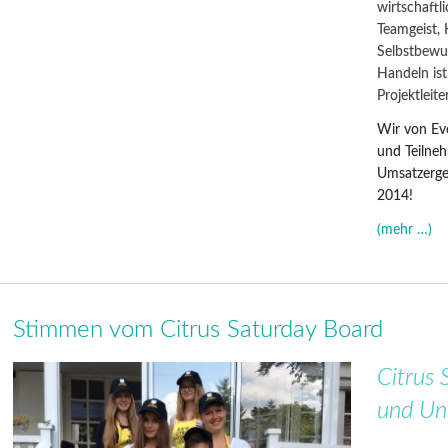
wirtschaftl
Teamgeist,
Selbstbewu
Handeln ist
Projektleit
Wir von Ev
und Teilne
Umsatzergeb
2014!
(mehr …)
Stimmen vom Citrus Saturday Board
Citrus 
und Un