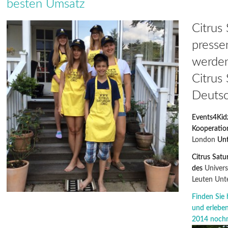
besten Umsatz
Citrus
presse
werden
Citrus
Deutsc
Events4Kid
Kooperati
London
Unt
Citrus Satu
des
Univers
Leuten Unt
Finden Sie 
und erlebe
2014
nochm