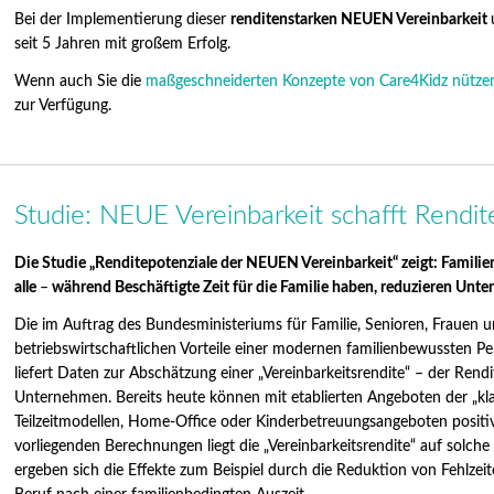
Bei der Implementierung dieser
renditenstarken NEUEN Vereinbarkeit
seit 5 Jahren mit großem Erfolg.
Wenn auch Sie die
maßgeschneiderten Konzepte von Care4Kidz nütz
zur Verfügung.
Studie: NEUE Vereinbarkeit schafft Rendit
Die Studie „Renditepotenziale der NEUEN Vereinbarkeit“ zeigt: Familie
alle
–
während Beschäftigte Zeit für die Familie haben, reduzieren Unte
Die im Auftrag des Bundesministeriums für Familie, Senioren, Frauen un
betriebswirtschaftlichen Vorteile einer modernen familienbewussten P
liefert Daten zur Abschätzung einer „Vereinbarkeitsrendite“ – der Ren
Unternehmen. Bereits heute können mit etablierten Angeboten der „klas
Teilzeitmodellen, Home-Office oder Kinderbetreuungsangeboten positi
vorliegenden Berechnungen liegt die „Vereinbarkeitsrendite“ auf solche 
ergeben sich die Effekte zum Beispiel durch die Reduktion von Fehlzei