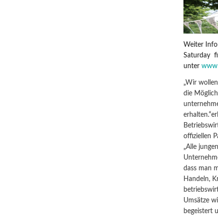
Weiter Inf
Saturday fi
unter
www.c
„Wir wollen
die Möglich
unternehm
erhalten.“er
Betriebswi
offiziellen
„Alle jung
Unternehmer
dass man m
Handeln, Kr
betriebswir
Umsätze wie
begeistert 