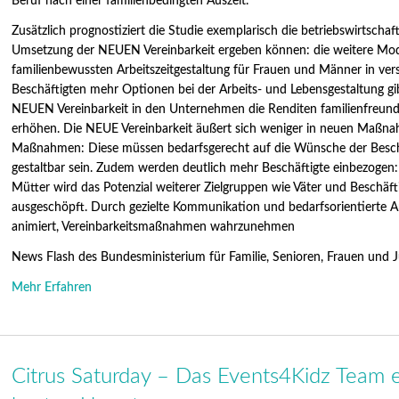
Beruf nach einer familienbedingten Auszeit.
Zusätzlich prognostiziert die Studie exemplarisch die betriebswirtschaft
Umsetzung der NEUEN Vereinbarkeit ergeben können: die weitere Moder
familienbewussten Arbeitszeitgestaltung für Frauen und Männer in ve
Beschäftigten mehr Optionen bei der Arbeits- und Lebensgestaltung g
NEUEN Vereinbarkeit in den Unternehmen die Renditen familienfreundli
erhöhen. Die NEUE Vereinbarkeit äußert sich weniger in neuen Maßnah
Maßnahmen: Diese müssen bedarfsgerecht auf die Wünsche der Beschäf
gestaltbar sein. Zudem werden deutlich mehr Beschäftigte einbezogen:
Mütter wird das Potenzial weiterer Zielgruppen wie Väter und Beschäft
ausgeschöpft. Durch gezielte Kommunikation und bedarfsorientierte An
animiert, Vereinbarkeitsmaßnahmen wahrzunehmen
News Flash des Bundesministerium für Familie, Senioren, Frauen und 
Mehr Erfahren
Citrus Saturday – Das Events4Kidz Team er