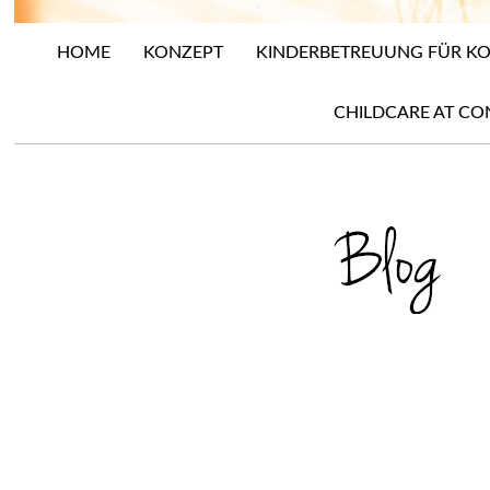
HOME
KONZEPT
KINDERBETREUUNG FÜR 
CHILDCARE AT CO