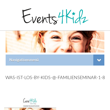
Navigationsmenü
WAS-IST-LOS-BY-KIDS-@-FAMILIENSEMINAR-1-8